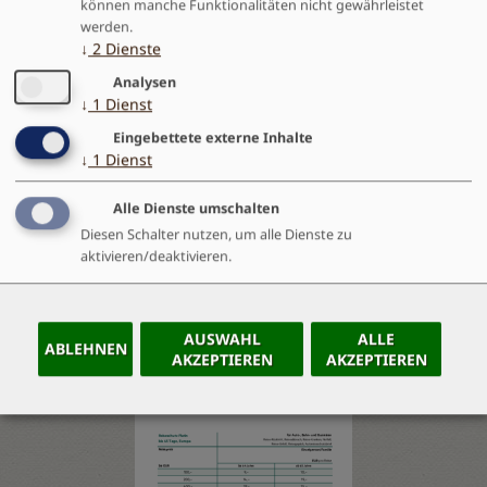
Reiserücktritts- und Reiseabbruchsversicherung
können manche Funktionalitäten nicht gewährleistet
werden.
an, sowie den
den Reiseschutz Gold
für einen
↓
2
Dienste
erweiterten Schutz (inkl. Notfall-, Unfall-,
Analysen
Reisegepäck- und Haftpflichtversicherung) oder den
↓
1
Dienst
Reiseschutz Platin
(wie Gold +
Eingebettete externe Inhalte
Reisekrankenversicherung).
↓
1
Dienst
Ihr könnt diese einfach über
diesen Link
Alle Dienste umschalten
dazubuchen. Gerne könnt Ihr uns auch kontaktieren
Diesen Schalter nutzen, um alle Dienste zu
und wir buchen euch die Versicherung in wenigen
aktivieren/deaktivieren.
Minuten ein.
Eine Übersicht der Leistungen findet ihr unten.
AUSWAHL
ALLE
ABLEHNEN
AKZEPTIEREN
AKZEPTIEREN
Tab
handler