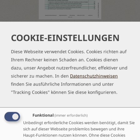
Tab
Leistungsbeschreibung RRV &
handler
COOKIE-EINSTELLUNGEN
Jugendreiseschutz Gold (U25)
Diese Webseite verwendet Cookies. Cookies richten auf
Dieses Dokument zeigt die Leistungen der beiden
Ihrem Rechner keinen Schaden an. Cookies dienen
buchbaren Versicherungen "Reise-Rücktritt und
dazu, unser Angebot nutzerfreundlicher, effektiver und
Reiseabbruch" sowie "Jugendreiseschutz Gold".
sicherer zu machen.
In den
Datenschutzhinweisen
Herunterladen
(319.91 KB)
finden Sie ausführliche Informationen und unter
"Tracking Cookies" können Sie diese konfigurieren.
REISEVERSICHERUNGEN FÜR PERSONEN ÜBER 25
Funktional
(immer erforderlich)
JAHREN
Unbedingt erforderliche Cookies werden benötigt, damit Sie
sich auf dieser Webseite problemlos bewegen und ihre
Für Personen über 25 Jahren bieten wir eine
Haupt-Funktionen nutzen können. Ohne diese Cookies