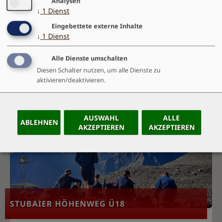
Analysen
↓
1
Dienst
Lechquellenrunde: Unsere Lieblingstour abseits der
Eingebettete externe Inhalte
großen Alpenüberquerungen. Genusswanderungen
↓
1
Dienst
und Vorbereitungstour für anspruchsvollere
Mehrtageswanderungen wie die Alpenüberquerung
Alle Dienste umschalten
E5.
Diesen Schalter nutzen, um alle Dienste zu
aktivieren/deaktivieren.
WEITERLESEN...
AUSWAHL
ALLE
ABLEHNEN
AKZEPTIEREN
AKZEPTIEREN
Tab
handler
STUBAIER HÖHENWEG Ü18