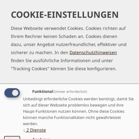
Rund um den höchsten Berg Österreichs. Unsere
Tab
Bergtour führt uns um den imposanten Großglockner,
handler
COOKIE-EINSTELLUNGEN
welcher inmitten des Nationalparks Hohentauern
liegt. Für erfahrene und bergbegeisterte junge
Diese Webseite verwendet Cookies. Cookies richten auf
Erwachsene ist diese Tour ein echtes Highlight.
Ihrem Rechner keinen Schaden an. Cookies dienen
WEITERLESEN...
dazu, unser Angebot nutzerfreundlicher, effektiver und
sicherer zu machen.
In den
Datenschutzhinweisen
finden Sie ausführliche Informationen und unter
"Tracking Cookies" können Sie diese konfigurieren.
Funktional
(immer erforderlich)
Unbedingt erforderliche Cookies werden benötigt, damit Sie
sich auf dieser Webseite problemlos bewegen und ihre
Haupt-Funktionen nutzen können. Ohne diese Cookies
LECHQUELLENRUNDE Ü18
können manche Funktionalitäten nicht gewährleistet
werden.
↓
2
Dienste
Für Anfänger*innen zwischen 18 und 27 Jahren.