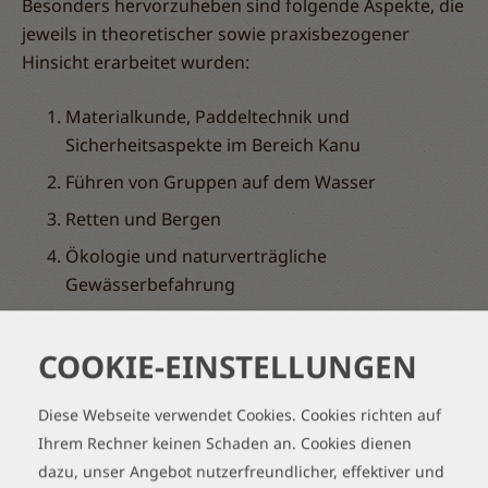
Besonders hervorzuheben sind folgende Aspekte, die
jeweils in theoretischer sowie praxisbezogener
Hinsicht erarbeitet wurden:
Materialkunde, Paddeltechnik und
Sicherheitsaspekte im Bereich Kanu
Führen von Gruppen auf dem Wasser
Retten und Bergen
Ökologie und naturverträgliche
Gewässerbefahrung
Erlebnispädagogische Spiele rund um das
Tab
Thema Kanu
handler
COOKIE-EINSTELLUNGEN
Paddeltechnik:
Diese Webseite verwendet Cookies. Cookies richten auf
Ihrem Rechner keinen Schaden an. Cookies dienen
Onside – Vorwärtsschlag | Bogenschlag |
dazu, unser Angebot nutzerfreundlicher, effektiver und
Heckhebel | Paddelstütze | J-Schlag