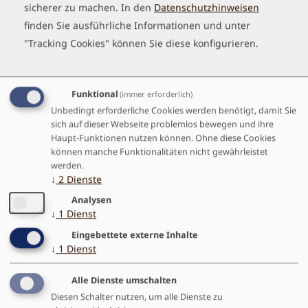
sicherer zu machen.
In den
Datenschutzhinweisen
Offside Vorwärtschlag, Dynamische & Statische
finden Sie ausführliche Informationen und unter
Ziehschläge vorne und mittig (Onside & Offside)
"Tracking Cookies" können Sie diese konfigurieren.
Strömung erkennen und nutzen |
Strömungslehre | Kehrwasser ein- und
Funktional
(immer erforderlich)
ausfahren üben | Richtig Kanten | Seilfähre
Unbedingt erforderliche Cookies werden benötigt, damit Sie
vorwärts
sich auf dieser Webseite problemlos bewegen und ihre
Haupt-Funktionen nutzen können. Ohne diese Cookies
effiziente Paddeltechnik schulen wir durch das
können manche Funktionalitäten nicht gewährleistet
Zusammenspiel von Paddler – Open Canoe –
werden.
Strömung
↓
2
Dienste
Analysen
Führen von Gruppen auf dem Fluss
↓
1
Dienst
Eingebettete externe Inhalte
Gefahrenstellen erkennen und absichern |
↓
1
Dienst
sicher fahren | sicheres Schwimmen in der
Strömung | T-Bergung | Retten mit dem
Alle Dienste umschalten
Diesen Schalter nutzen, um alle Dienste zu
Wurfsack |