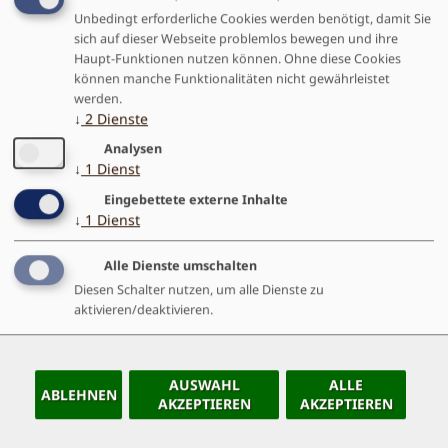
Unbedingt erforderliche Cookies werden benötigt, damit Sie
TAG CLOUD
sich auf dieser Webseite problemlos bewegen und ihre
Haupt-Funktionen nutzen können. Ohne diese Cookies
Ausbildung Erlebnispädagogik
Seminarberichte
können manche Funktionalitäten nicht gewährleistet
werden.
↓
2
Dienste
Analysen
↓
1
Dienst
Eingebettete externe Inhalte
↓
1
Dienst
Alle Dienste umschalten
ÄHNLICHE ARTIKEL
Diesen Schalter nutzen, um alle Dienste zu
aktivieren/deaktivieren.
SEMINAR ORIENTIERUNGSLAUF UND
BIWAK
30.04.2013 - Aktualisiert am
AUSWAHL
ALLE
ABLEHNEN
18.12.2019
AKZEPTIEREN
AKZEPTIEREN
Lilith Marie Chromow