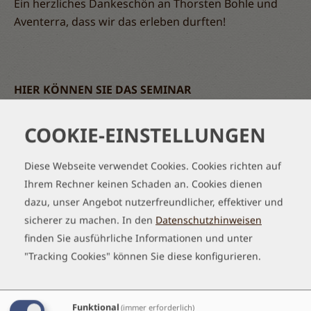
Ein herzliches Dankeschön an Thorsten Bohle und
Aventerra, dass wir das erleben durften!
HIER KÖNNEN SIE DAS SEMINAR
HÖHLENBEFAHRUNG DIREKT BUCHEN
Tab
handler
COOKIE-EINSTELLUNGEN
Diese Webseite verwendet Cookies. Cookies richten auf
Ihrem Rechner keinen Schaden an. Cookies dienen
Weiterbildung
dazu, unser Angebot nutzerfreundlicher, effektiver und
Höhlenbefahrungen
sicherer zu machen.
In den
Datenschutzhinweisen
Entdecken Sie die Unterwelt!
finden Sie ausführliche Informationen und unter
"Tracking Cookies" können Sie diese konfigurieren.
Weiterlesen...
Funktional
(immer erforderlich)