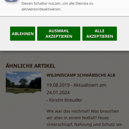
Beziehung
Wildnis
Diesen Schalter nutzen, um alle Dienste zu
aktivieren/deaktivieren.
AUSWAHL
ALLE
ABLEHNEN
AKZEPTIEREN
AKZEPTIEREN
Tab
handler
ÄHNLICHE ARTIKEL
WILDNISCAMP SCHWÄBISCHE ALB
19.08.2019 - Aktualisiert am
24.01.2024
Kirstin Kreuder
Wie war das nochmal? Was brauchen
wir alles in einem Notfall? Feuer,
Unterschlupf, Nahrung und Schutz vor