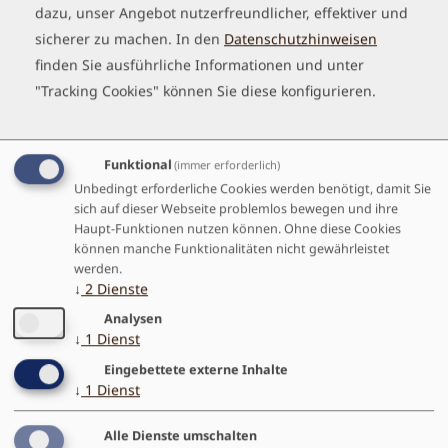
dazu, unser Angebot nutzerfreundlicher, effektiver und
Visionssuche
speziell für männliche Jugendliche an.
sicherer zu machen.
In den
Datenschutzhinweisen
finden Sie ausführliche Informationen und unter
"Tracking Cookies" können Sie diese konfigurieren.
DIE QUESTE - Feuervogel -
Funktional
(immer erforderlich)
Jugendreise Italien
Unbedingt erforderliche Cookies werden benötigt, damit Sie
Erforsche dein Potenzial und gehe
sich auf dieser Webseite problemlos bewegen und ihre
stimmig DEINEN Weg. Eine Initiation für junge Leute (Alter:
Haupt-Funktionen nutzen können. Ohne diese Cookies
15 - 21 Jahre)
können manche Funktionalitäten nicht gewährleistet
werden.
Weiterlesen...
↓
2
Dienste
Analysen
↓
1
Dienst
Eingebettete externe Inhalte
TAG CLOUD
↓
1
Dienst
Freizeiten
Reiseberichte
Draußen
Natur
Natur-
Alle Dienste umschalten